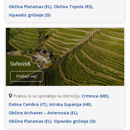
,
,
Občina Platanias (EL)
Občina Topola (RS)
Vipavsko gričevje (SI)
Suhozidi
Preberi več
,
Praksa, ki se uporablja na območju:
Crmnica (ME)
,
,
Dolina Cembra (IT)
Istrska županija (HR)
,
Občina Archanes – Asterousia (EL)
,
Občina Platanias (EL)
Vipavsko gričevje (SI)