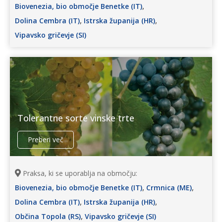
,
Biovenezia, bio območje Benetke (IT)
,
,
Dolina Cembra (IT)
Istrska županija (HR)
Vipavsko gričevje (SI)
Tolerantne sorte vinske trte
Preberi več
Praksa, ki se uporablja na območju:
,
,
Biovenezia, bio območje Benetke (IT)
Crmnica (ME)
,
,
Dolina Cembra (IT)
Istrska županija (HR)
,
Občina Topola (RS)
Vipavsko gričevje (SI)