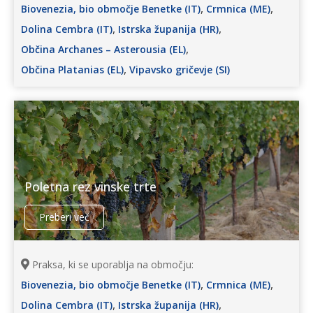
,
,
Biovenezia, bio območje Benetke (IT)
Crmnica (ME)
,
,
Dolina Cembra (IT)
Istrska županija (HR)
,
Občina Archanes – Asterousia (EL)
,
Občina Platanias (EL)
Vipavsko gričevje (SI)
Poletna rez vinske trte
Preberi več
Praksa, ki se uporablja na območju:
,
,
Biovenezia, bio območje Benetke (IT)
Crmnica (ME)
,
,
Dolina Cembra (IT)
Istrska županija (HR)