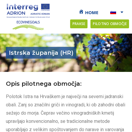
HOME
PRAKSE
PILOTNO OBMOČJE
Istrska županija (HR)
Opis pilotnega območja:
Polotok Istra na Hrvaškem je največji na severni jadranski
obali. Zanj so značilni griči in vinogradi, ki ob zahodni obali
sežejo do morja. Čeprav večino vinogradniških kmetij
upravljajo konvencionalno, se tradicionalne metode
uporabljajo z velikim spoštovanjem do narave in varovanja