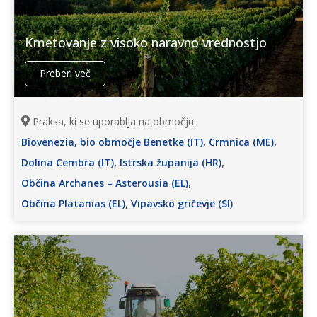
Kmetovanje z visoko naravno vrednostjo
Preberi več
Praksa, ki se uporablja na območju:
,
,
Biovenezia, bio območje Benetke (IT)
Crmnica (ME)
,
,
Dolina Cembra (IT)
Istrska županija (HR)
,
Občina Archanes – Asterousia (EL)
,
Občina Platanias (EL)
Vipavsko gričevje (SI)