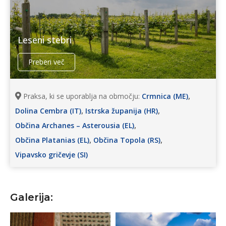
Leseni stebri
Preberi več
,
Praksa, ki se uporablja na območju:
Crmnica (ME)
,
,
Dolina Cembra (IT)
Istrska županija (HR)
,
Občina Archanes – Asterousia (EL)
,
,
Občina Platanias (EL)
Občina Topola (RS)
Vipavsko gričevje (SI)
Galerija: