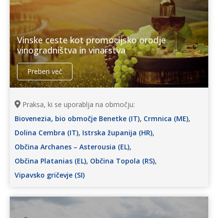
Vinske ceste kot promocijsko orodje
vinogradništva in vinarstva
Preberi več
Praksa, ki se uporablja na območju:
,
,
Biovenezia, bio območje Benetke (IT)
Crmnica (ME)
,
,
Dolina Cembra (IT)
Istrska županija (HR)
,
Občina Archanes – Asterousia (EL)
,
,
Občina Platanias (EL)
Občina Topola (RS)
Vipavsko gričevje (SI)