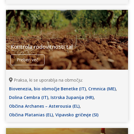
Kontrola rodovitnosti tal
Preberi več
Praksa, ki se uporablja na območju:
,
,
Biovenezia, bio območje Benetke (IT)
Crmnica (ME)
,
,
Dolina Cembra (IT)
Istrska županija (HR)
,
Občina Archanes – Asterousia (EL)
,
Občina Platanias (EL)
Vipavsko gričevje (SI)