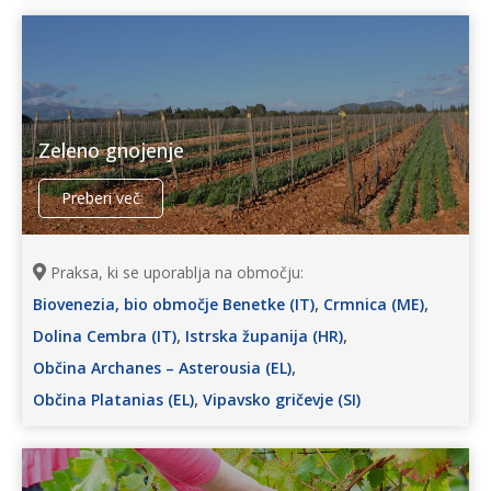
Zeleno gnojenje
Preberi več
Praksa, ki se uporablja na območju:
,
,
Biovenezia, bio območje Benetke (IT)
Crmnica (ME)
,
,
Dolina Cembra (IT)
Istrska županija (HR)
,
Občina Archanes – Asterousia (EL)
,
Občina Platanias (EL)
Vipavsko gričevje (SI)