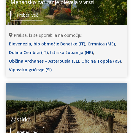
Mehansko zatiranje plevela v vrsti
Preberi več
Praksa, ki se uporablja na območju:
,
,
Biovenezia, bio območje Benetke (IT)
Crmnica (ME)
,
,
Dolina Cembra (IT)
Istrska županija (HR)
,
,
Občina Archanes – Asterousia (EL)
Občina Topola (RS)
Vipavsko gričevje (SI)
Zastirka
Preberi več