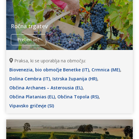
Ročna trgatev
Preberi več
Praksa, ki se uporablja na območju:
,
,
Biovenezia, bio območje Benetke (IT)
Crmnica (ME)
,
,
Dolina Cembra (IT)
Istrska županija (HR)
,
Občina Archanes – Asterousia (EL)
,
,
Občina Platanias (EL)
Občina Topola (RS)
Vipavsko gričevje (SI)