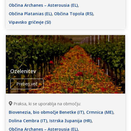
,
Občina Archanes – Asterousia (EL)
,
,
Občina Platanias (EL)
Občina Topola (RS)
Vipavsko gričevje (SI)
Ozelenitev
Preberi več
Praksa, ki se uporablja na območju:
,
,
Biovenezia, bio območje Benetke (IT)
Crmnica (ME)
,
,
Dolina Cembra (IT)
Istrska županija (HR)
,
Občina Archanes – Asterousia (EL)