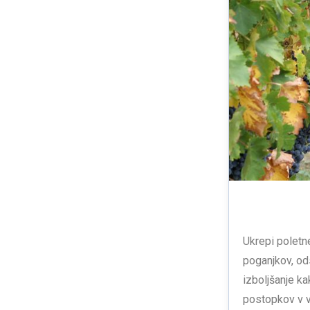
Ukrepi poletn
poganjkov, od
izboljšanje k
postopkov v v