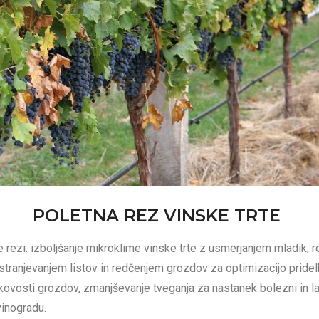
POLETNA REZ VINSKE TRTE
e rezi: izboljšanje mikroklime vinske trte z usmerjanjem mladik,
stranjevanjem listov in redčenjem grozdov za optimizacijo pridel
akovosti grozdov, zmanjševanje tveganja za nastanek bolezni in la
inogradu.