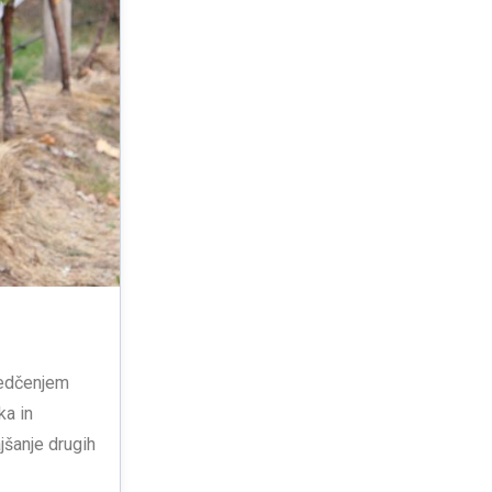
 redčenjem
ka in
jšanje drugih