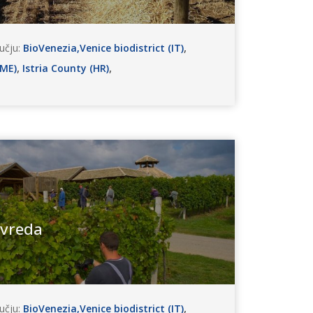
,
učju:
BioVenezia,Venice biodistrict (IT)
,
,
(ME)
Istria County (HR)
ivreda
,
učju:
BioVenezia,Venice biodistrict (IT)