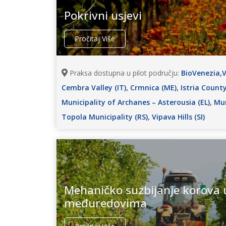
Pokrivni usjevi
Pročitaj Više
Praksa dostupna u pilot području:
BioVenezia,Ve
,
,
Cembra Valley (IT)
Crmnica (ME)
Istria County
,
Municipality of Archanes – Asterousia (EL)
Mun
,
Topola Municipality (RS)
Vipava Hills (SI)
Mehaničko suzbijanje korova
međuredovima