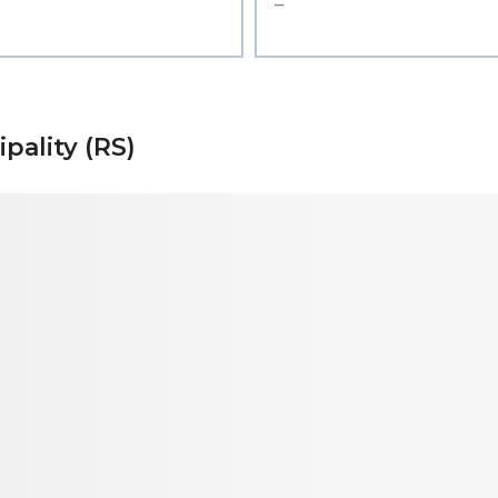
–
pality (RS)