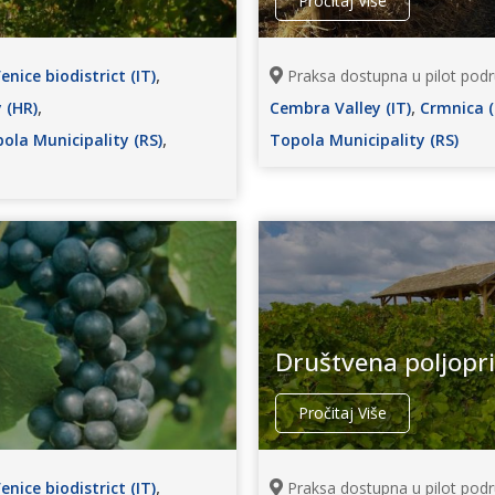
Pročitaj Više
,
nice biodistrict (IT)
Praksa dostupna u pilot podr
,
,
 (HR)
Cembra Valley (IT)
Crmnica 
,
ola Municipality (RS)
Topola Municipality (RS)
Društvena poljopr
Pročitaj Više
,
nice biodistrict (IT)
Praksa dostupna u pilot podr