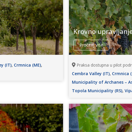
Krovno upravljanj
Pročitaj Više
,
,
y (IT)
Crmnica (ME)
Praksa dostupna u pilot podr
,
Cembra Valley (IT)
Crmnica 
Municipality of Archanes – As
,
Topola Municipality (RS)
Vipa