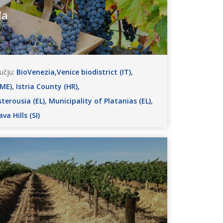
đa
,
učju:
BioVenezia,Venice biodistrict (IT)
,
,
(ME)
Istria County (HR)
,
,
terousia (EL)
Municipality of Platanias (EL)
va Hills (SI)