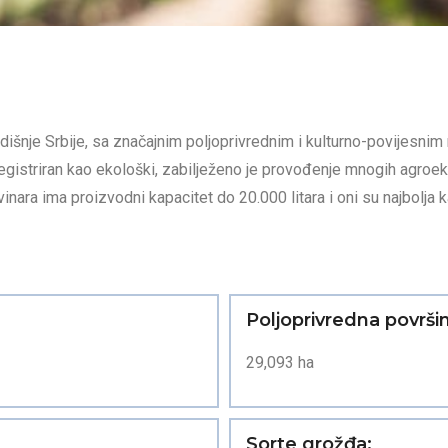
šnje Srbije, sa značajnim poljoprivrednim i kulturno-povijesnim 
 registriran kao ekološki, zabilježeno je provođenje mnogih agro
inara ima proizvodni kapacitet do 20.000 litara i oni su najbolja k
Poljoprivredna površi
29,093 ha
Sorte grožđa: