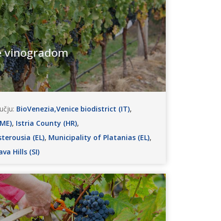
e vinogradom
,
učju:
BioVenezia,Venice biodistrict (IT)
,
,
(ME)
Istria County (HR)
,
,
terousia (EL)
Municipality of Platanias (EL)
va Hills (SI)