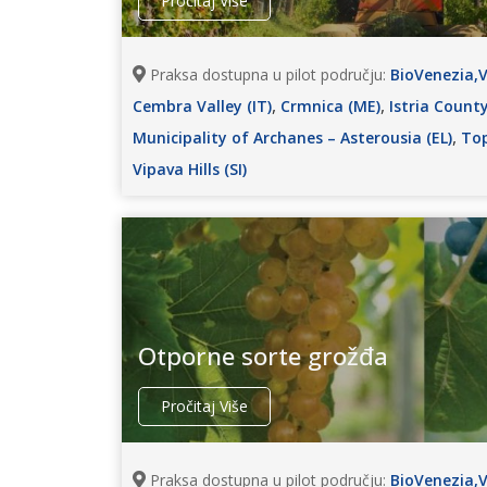
Pročitaj Više
Praksa dostupna u pilot području:
BioVenezia,Ve
,
,
Cembra Valley (IT)
Crmnica (ME)
Istria County
,
Municipality of Archanes – Asterousia (EL)
Top
Vipava Hills (SI)
Otporne sorte grožđa
Pročitaj Više
Praksa dostupna u pilot području:
BioVenezia,Ve