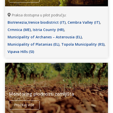
Praksa dostupna u pilot području:
,
,
BioVenezia,Venice biodistrict (IT)
Cembra Valley (IT)
,
,
Crmnica (ME)
Istria County (HR)
,
Municipality of Archanes – Asterousia (EL)
,
,
Municipality of Platanias (EL)
Topola Municipality (RS)
Vipava Hills (SI)
Monitoring plodnosti zemljišta
Pročitaj Više