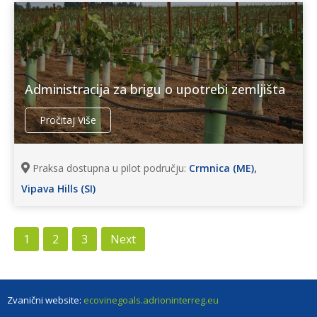
Administracija za brigu o upotrebi zemljišta
Pročitaj Više
,
Praksa dostupna u pilot području:
Crmnica (ME)
Vipava Hills (SI)
1
2
3
Next
Zvanični website:
ecovinegoals.adrioninterreg.eu