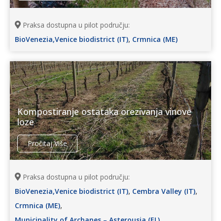
Praksa dostupna u pilot području:
,
BioVenezia,Venice biodistrict (IT)
Crmnica (ME)
Kompostiranje ostataka orezivanja vinove
loze
Pročitaj Više
Praksa dostupna u pilot području:
,
,
BioVenezia,Venice biodistrict (IT)
Cembra Valley (IT)
,
Crmnica (ME)
,
Municipality of Archanes – Asterousia (EL)