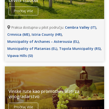
Drveni stubovi
Pročitaj Više
,
Praksa dostupna u pilot području:
Cembra Valley (IT)
,
,
Crmnica (ME)
Istria County (HR)
,
Municipality of Archanes – Asterousia (EL)
,
,
Municipality of Platanias (EL)
Topola Municipality (RS)
Vipava Hills (SI)
Vinske rute kao promotivni alati za
vinogradarstvo
Pročitaj Više