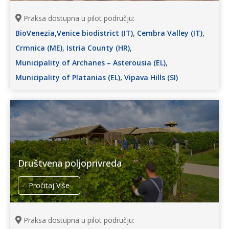
Praksa dostupna u pilot području:
,
,
BioVenezia,Venice biodistrict (IT)
Cembra Valley (IT)
,
,
Crmnica (ME)
Istria County (HR)
,
Municipality of Archanes – Asterousia (EL)
,
Municipality of Platanias (EL)
Vipava Hills (SI)
Društvena poljoprivreda
Pročitaj Više
Praksa dostupna u pilot području: