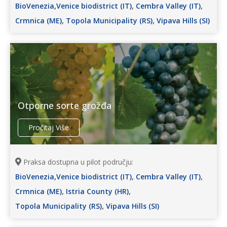
,
,
BioVenezia,Venice biodistrict (IT)
Cembra Valley (IT)
,
,
Crmnica (ME)
Topola Municipality (RS)
Vipava Hills (SI)
Otporne sorte grožđa
Pročitaj Više
Praksa dostupna u pilot području:
,
,
BioVenezia,Venice biodistrict (IT)
Cembra Valley (IT)
,
,
Crmnica (ME)
Istria County (HR)
,
Topola Municipality (RS)
Vipava Hills (SI)